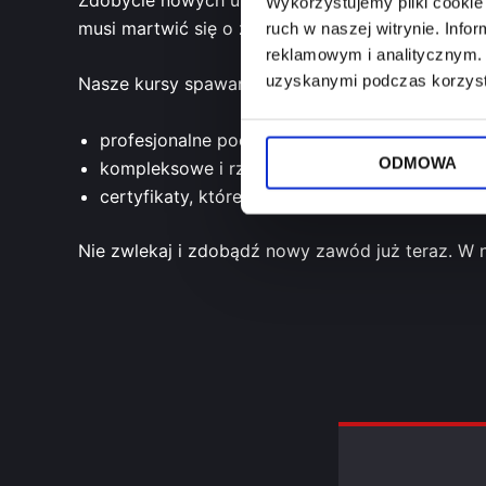
Wykorzystujemy pliki cookie 
musi martwić się o zatrudnienie – zapotrzebowan
ruch w naszej witrynie. Inf
reklamowym i analitycznym. 
uzyskanymi podczas korzysta
Nasze kursy spawania w OSS WELDER w Gliwicac
profesjonalne podejście i nauka od najlepszyc
ODMOWA
kompleksowe i rzetelnie prowadzone szkoleni
certyfikaty, które otworzą drzwi do kariery w
Nie zwlekaj i zdobądź nowy zawód już teraz. W 