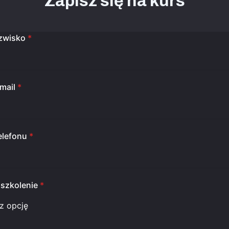
Zapisz się na kurs
azwisko
*
mail
*
elefonu
*
szkolenie
*
z opcję