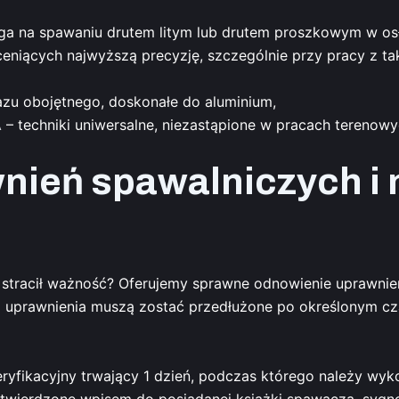
lega na spawaniu drutem litym lub drutem proszkowym w o
eniących najwyższą precyzję, szczególnie przy pracy z tak
azu obojętnego, doskonałe do aluminium,
A
– techniki uniwersalne, niezastąpione w pracach terenowy
nień spawalniczych i 
t stracił ważność? Oferujemy sprawne odnowienie uprawnień
 uprawnienia muszą zostać przedłużone po określonym cz
ikacyjny trwający 1 dzień, podczas którego należy wyko
twierdzone wpisem do posiadanej książki spawacza, sygn