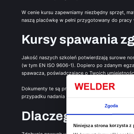
W cenie kursu zapewniamy niezbędny sprzęt, mate
naszą placówkę w pełni przygotowany do pracy 
Kursy spawania z
Jakość naszych szkoleń potwierdzają surowe no
(w tym EN ISO 9606-1). Dopiero po zdanym egza
spawacza, poświadczające o Twoich umiejętnośc
Dokumenty te są przepustką do pracy w renomowan
przypadku nadania uprawnień po przerwie w prac
Zgoda
Dlaczego warto wy
Niniejsza strona korzysta z
Zdobycie nowych umiejętności spawania to jedna 