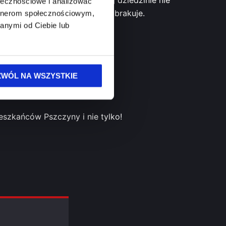
ołecznościowe i analizować
lifikowanych spawaczy nadal brakuje.
artnerom społecznościowym,
anymi od Ciebie lub
ZWÓL NA WSZYSTKIE
eszkańców Pszczyny i nie tylko!