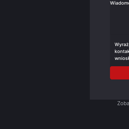
Wiadom
Wyraż
konta
wnios
Zoba