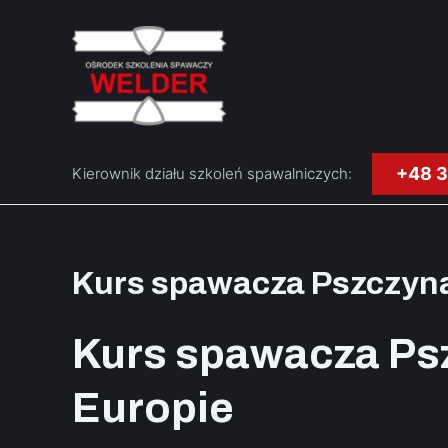
Skip
to
content
+48 3
Kierownik działu szkoleń spawalniczych:
Kurs spawacza Pszczyn
Kurs spawacza Psz
Europie