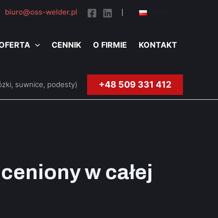
ce
biuro@oss-welder.pl
Polski
OFERTA
CENNIK
O FIRMIE
KONTAKT
+48 509 331 412
zki, suwnice, podesty)
ceniony w całej