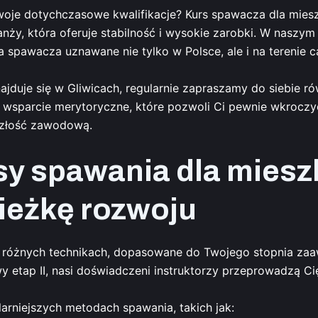
 swoje dotychczasowe kwalifikacje? Kurs spawacza dla mi
nży, która oferuje stabilność i wysokie zarobki. W nasz
spawacza uznawane nie tylko w Polsce, ale i na terenie cał
duje się w Gliwicach, regularnie zapraszamy do siebie ró
 wsparcie merytoryczne, które pozwoli Ci pewnie wkroczyć 
szłość zawodową.
y spawania dla mies
cieżkę rozwoju
różnych technikach, dopasowane do Twojego stopnia zaawa
etap II, nasi doświadczeni instruktorzy przeprowadzą Cię
rniejszych metodach spawania, takich jak: