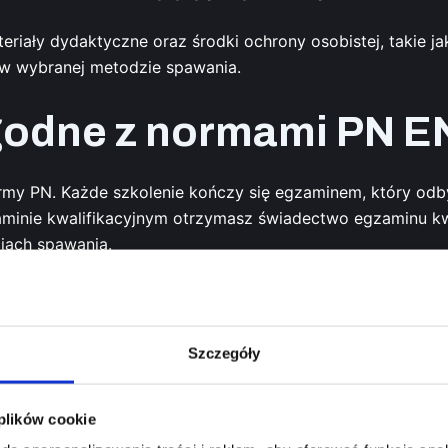
riały dydaktyczne oraz środki ochrony osobistej, takie j
w wybranej metodzie spawania.
godne z normami PN E
rmy PN. Każde szkolenie kończy się egzaminem, który od
minie kwalifikacyjnym otrzymasz świadectwo egzaminu kwa
iach spawania.
ych firmach w krajach Unii Europejskiej. Pamiętaj, że w 
y dłuższej niż przewidują przepisy, konieczne jest ponow
Szczegóły
brać nasze kursy spa
 plików cookie
z najlepszych decyzji, jakie możesz podjąć na dzisiejszym 