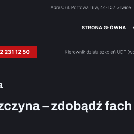
Adres: ul. Portowa 16w, 44-102 Gliwi
STRONA GŁÓWNA
2 231 12 50
Kierownik działu szkoleń UDT (wó
a
czyna – zdobądź fach 