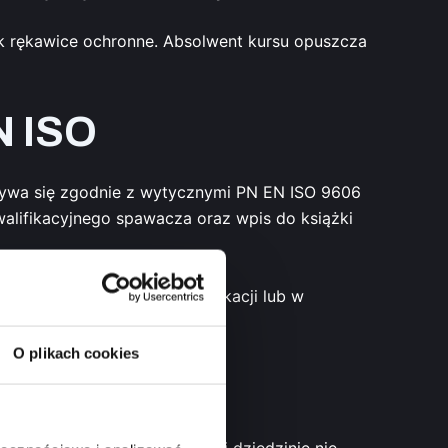
ak rękawice ochronne. Absolwent kursu opuszcza
N ISO
bywa się zgodnie z wytycznymi PN EN ISO 9606
lifikacyjnego spawacza oraz wpis do książki
przypadku pierwotnej certyfikacji lub w
ne podejście do egzaminu.
O plikach cookies
walnicze?
rynku pracy. Fachowiec w tej dziedzinie nie