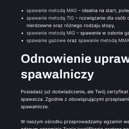
spawanie metodą MAG
– idealna na start, po
spawanie metodą TIG
– rozwiązanie dla osób c
nierdzewne oraz różnego rodzaju stopy,
spawanie metodą MIG
– spawanie w osłonie g
spawanie gazowe
oraz
spawanie metodą MM
Odnowienie upraw
spawalniczy
Posiadasz już doświadczenie, ale Twój certyfika
spawacza. Zgodnie z obowiązującymi przepisami
spawalnicze.
W naszym ośrodku przeprowadzamy egzamin weryf
zdanym egzaminie Twoje kwalifikacje zostaną po