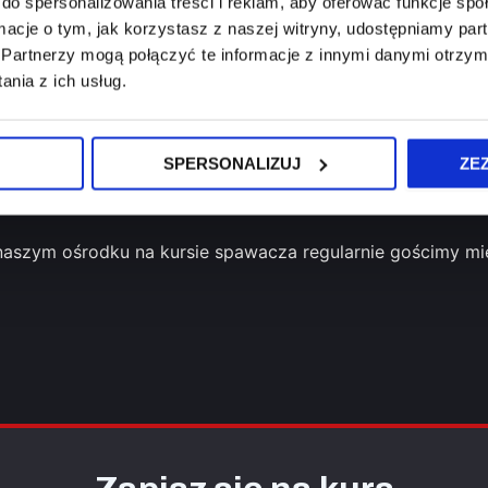
do spersonalizowania treści i reklam, aby oferować funkcje sp
ie na usługi spawalnicze rośnie z każdym rokiem, a wykwa
ormacje o tym, jak korzystasz z naszej witryny, udostępniamy p
Partnerzy mogą połączyć te informacje z innymi danymi otrzym
nia z ich usług.
h to:
h praktyków,
SPERSONALIZUJ
ZE
a oparte o aktualne normy PN,
 przemyśle ciężkim, energetyce czy budownictwie.
naszym ośrodku na kursie spawacza regularnie gościmy mi